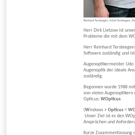
Reinhard Tersteegen, Astrid Tersteegen, Di
Herr Dirk Lietzow ist unse
Probleme die mit dem WOp
Herr Reinhard Tersteegen 
Software zuständig und is
Augenoptikermeister Udo H
Augenoptik der ideale Ans
zuständig.
Begonnen wurde 1988 mit d
von vielen Augenoptikern 
Opticus:
WOpticus
(
W
indows +
Opticus
=
WO
Unser Ziel ist es den WOp
Ansprüchen und Anforder
Kurze Zusammenfassung de