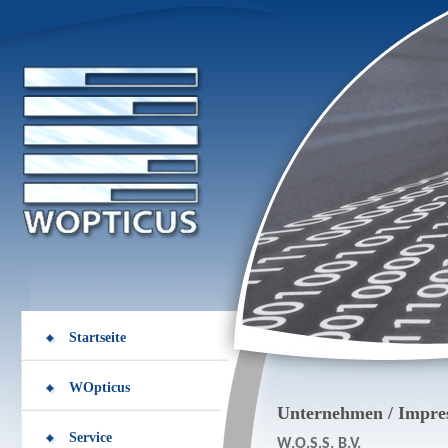
Startseite
WOpticus
Unternehmen / Impr
Service
W.O.S.S. B.V.